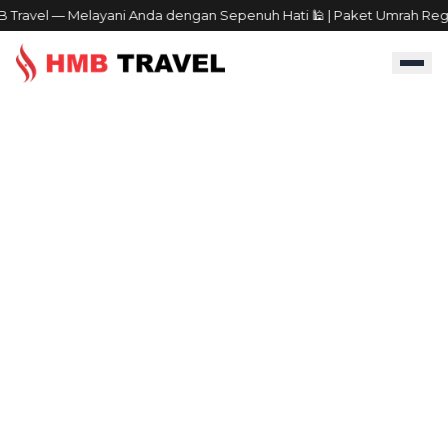
Travel — Melayani Anda dengan Sepenuh Hati 🕌 | Paket Umrah Regule
|
BERANDA
PAKET