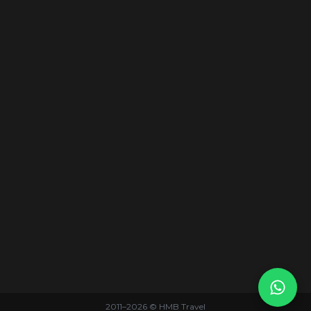
Single Entry Menjadi Multiple Entry
28 Jul 2026
2011–
2026
© HMB Travel