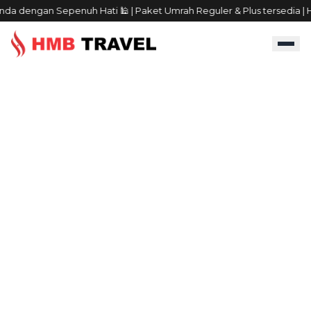
 dengan Sepenuh Hati 🕌 | Paket Umrah Reguler & Plus tersedia | Hu
|
|
BERANDA
INFORMASI
UMRAH
TAG:
UMRAH